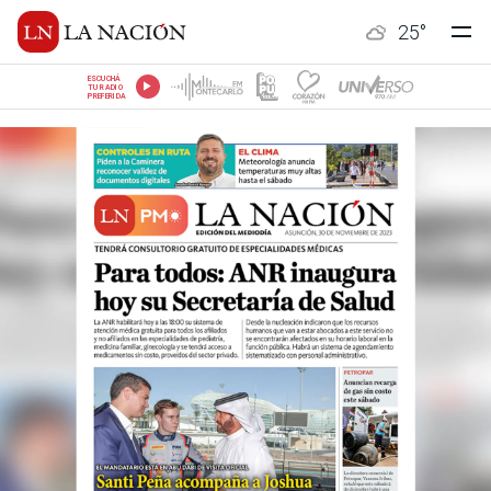
25
°
ESCUCHÁ
TU RADIO
PREFERIDA