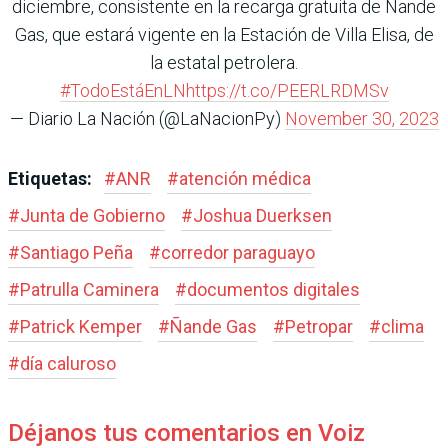
diciembre, consistente en la recarga gratuita de Ñande
Gas, que estará vigente en la Estación de Villa Elisa, de
la estatal petrolera.
#TodoEstáEnLN
https://t.co/PEERLRDMSv
— Diario La Nación (@LaNacionPy)
November 30, 2023
Etiquetas:
#
ANR
#
atención médica
#
Junta de Gobierno
#
Joshua Duerksen
#
Santiago Peña
#
corredor paraguayo
#
Patrulla Caminera
#
documentos digitales
#
Patrick Kemper
#
Ñande Gas
#
Petropar
#
clima
#
día caluroso
Déjanos tus comentarios en Voiz