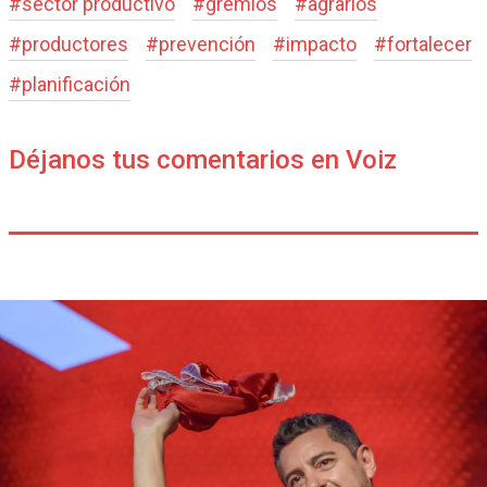
#
sector productivo
#
gremios
#
agrarios
#
productores
#
prevención
#
impacto
#
fortalecer
#
planificación
Déjanos tus comentarios en Voiz