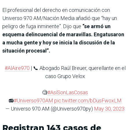
El profesional del derecho en comunicación con
Universo 970 AM/Nación Media añadió que “hay un
peligro de fuga inminente”. Dijo que
“se armó un
esquema delincuencial de maravillas. Engatusaron
a mucha gente y hoy se inicia la discusión de la
situación procesal”.
#AlAire970
| 📞 Abogado Raúl Breuer, querellante en el
caso Grupo Velox
🧐
#AsíSonLasCosas
📻
#Universo970AM
pic.twitter.com/bDusFwoxLM
— Universo 970 AM (@Universo970py)
May 30, 2023
Registran 143 casos de