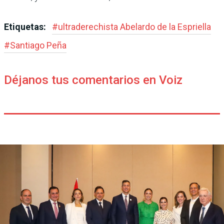
Etiquetas:
#
ultraderechista Abe­lardo de la Espriella
#
Santiago Peña
Déjanos tus comentarios en Voiz