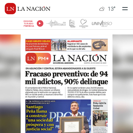
13
°
ESCUCHÁ
TU RADIO
PREFERIDA