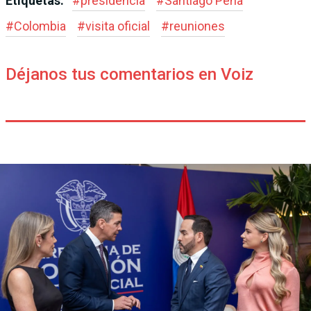
Etiquetas:
#
presidencia
#
Santiago Peña
#
Colombia
#
visita oficial
#
reuniones
Déjanos tus comentarios en Voiz