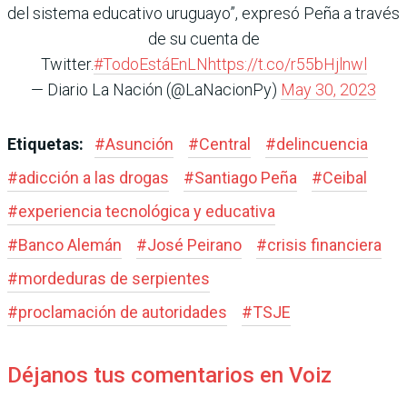
del sistema educativo uruguayo”, expresó Peña a través
de su cuenta de
Twitter.
#TodoEstáEnLN
https://t.co/r55bHjlnwl
— Diario La Nación (@LaNacionPy)
May 30, 2023
Etiquetas:
#
Asunción
#
Central
#
delincuencia
#
adicción a las drogas
#
Santiago Peña
#
Ceibal
#
experiencia tecnológica y educativa
#
Banco Alemán
#
José Peirano
#
crisis financiera
#
mordeduras de serpientes
#
proclamación de autoridades
#
TSJE
Déjanos tus comentarios en Voiz