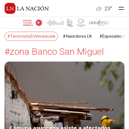
23
°
ESCUCHÁ
TU RADIO
PREFERIDA
#TerremotoEnVenezuela
#Hacedores LN
#Especiales LN
#zona Banco San Miguel
Comuna asuncena asiste a afectados