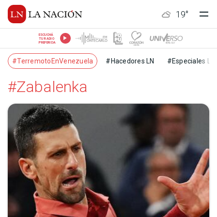
19
°
ESCUCHÁ
TU RADIO
PREFERIDA
#TerremotoEnVenezuela
#Hacedores LN
#Especiales LN
#Zabalenka