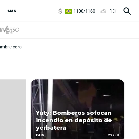
5900
/
5960
13
°
1100
/
1160
:MÁS
3,8
/
4
6850
/
7200
5900
/
5960
mbre cero
Yuty: Bomberos sofocan
incendio en depósito de
yerbatera
2970D
PAÍS