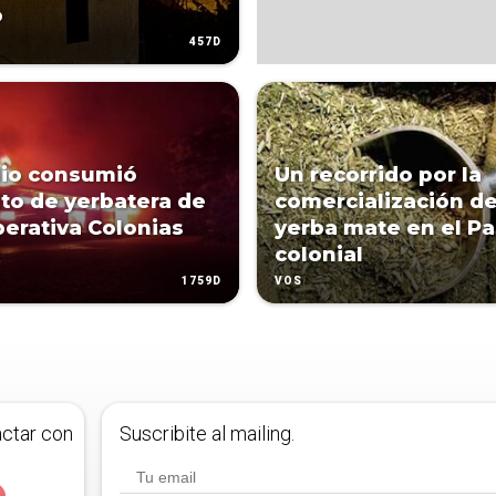
o
457D
io consumió
Un recorrido por la
to de yerbatera de
comercialización de
perativa Colonias
yerba mate en el P
s
colonial
1759D
VOS
actar con
Suscribite al mailing.