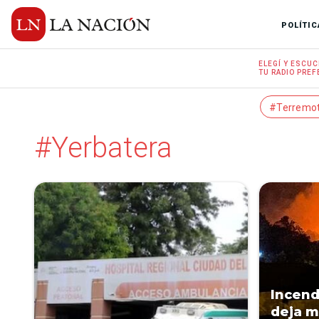
POLÍTIC
ELEGÍ Y
ESCUC
TU RADIO
PREF
#Terremo
#Yerbatera
Incend
deja m