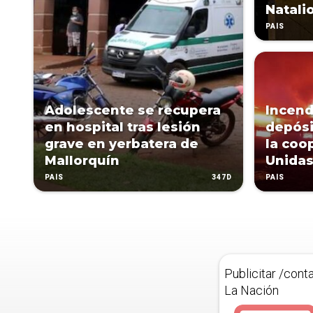
Natali
PAÍS
Adolescente se recupera
Incend
en hospital tras lesión
depósi
grave en yerbatera de
la coo
Mallorquín
Unida
347D
PAÍS
PAÍS
Publicitar /cont
La Nación