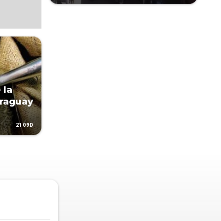
 la
araguay
2109D