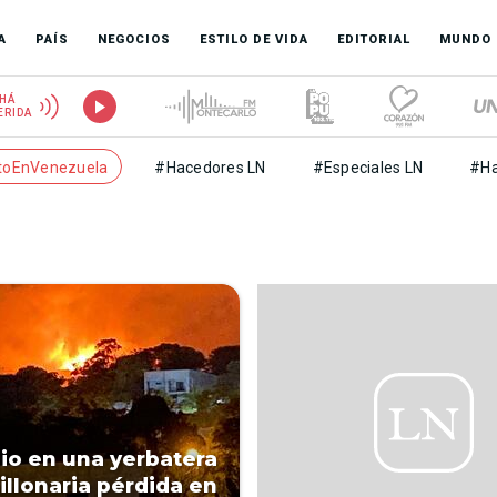
A
PAÍS
NEGOCIOS
ESTILO DE VIDA
EDITORIAL
MUNDO
HÁ
ERIDA
toEnVenezuela
#Hacedores LN
#Especiales LN
#Ha
io en una yerbatera
illonaria pérdida en