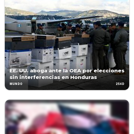
EE. UU. aboga ante la OEA por elecciones
sin interferencias en Honduras
254D
MUNDO