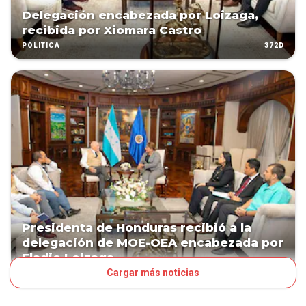
Delegación encabezada por Loizaga,
recibida por Xiomara Castro
372D
POLÍTICA
Presidenta de Honduras recibió a la
delegación de MOE-OEA encabezada por
Eladio Loizaga
Cargar más noticias
373D
POLÍTICA