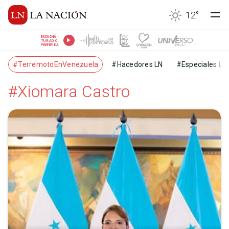
12
°
ESCUCHÁ
TU RADIO
PREFERIDA
#TerremotoEnVenezuela
#Hacedores LN
#Especiales LN
#Xiomara Castro