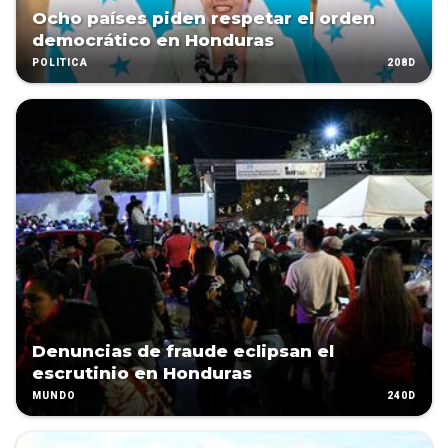
Ocho países piden respetar el orden
democrático en Honduras
208D
POLÍTICA
Denuncias de fraude eclipsan el
escrutinio en Honduras
240D
MUNDO