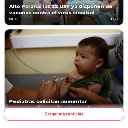
Alto Paraná: las 22 USF ya disponen de
vacunas contra el virus sincitial
495D
PAÍS
Pediatras solicitan aumentar
presupuesto para la compra de vacunas
Cargar más noticias
648D
PAÍS