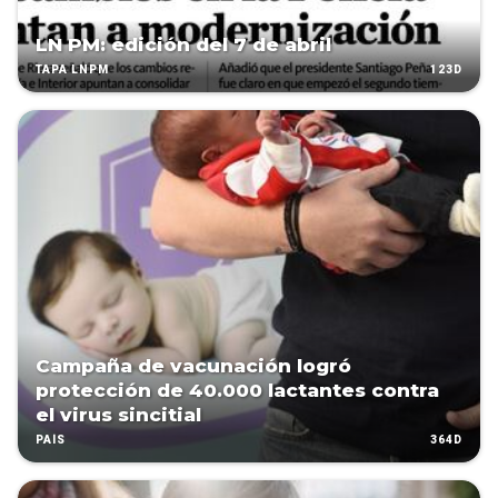
LN PM: edición del 7 de abril
123D
TAPA LNPM
Campaña de vacunación logró
protección de 40.000 lactantes contra
el virus sincitial
364D
PAÍS