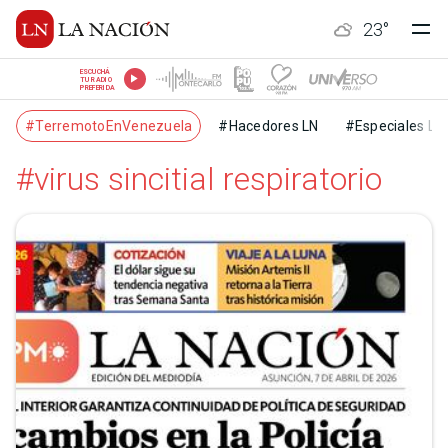
23
°
ESCUCHÁ
TU RADIO
PREFERIDA
#TerremotoEnVenezuela
#Hacedores LN
#Especiales LN
#virus sincitial respiratorio