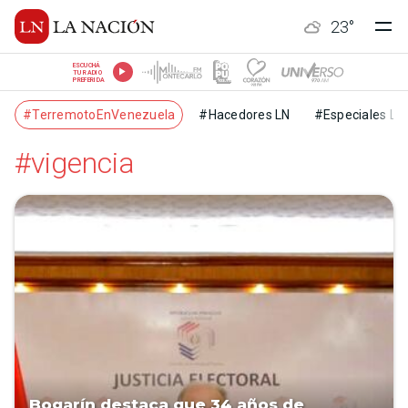
23
°
ESCUCHÁ
TU RADIO
PREFERIDA
#TerremotoEnVenezuela
#Hacedores LN
#Especiales LN
#vigencia
Bogarín destaca que 34 años de