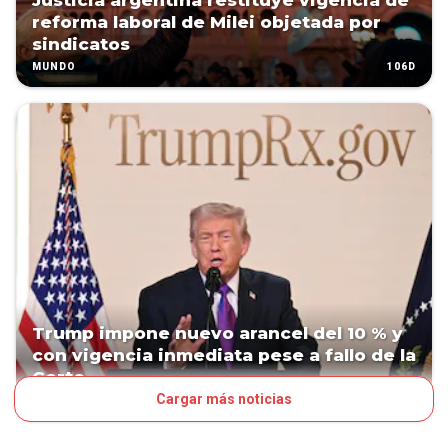
Justicia argentina restituye vigencia de
reforma laboral de Milei objetada por
sindicatos
106D
MUNDO
Trump impone nuevo arancel del 10 % y
con vigencia inmediata pese a fallo de la
Corte
Cargar más noticias
168D
MUNDO