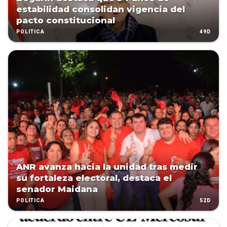
estabilidad consolidan vigencia del
pacto constitucional
49D
POLÍTICA
ANR avanza hacia la unidad tras medir
su fortaleza electoral, destaca el
senador Maidana
52D
POLÍTICA