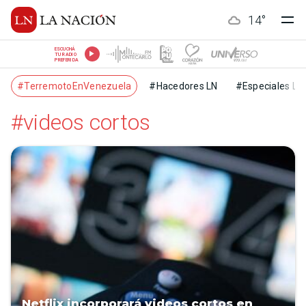
14
°
ESCUCHÁ
TU RADIO
PREFERIDA
#TerremotoEnVenezuela
#Hacedores LN
#Especiales LN
#videos cortos
Netflix incorporará videos cortos en