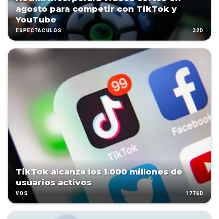
agosto para competir con TikTok y
YouTube
32D
ESPECTÁCULOS
TikTok alcanza los 1.000 millones de
usuarios activos
1776D
VOS