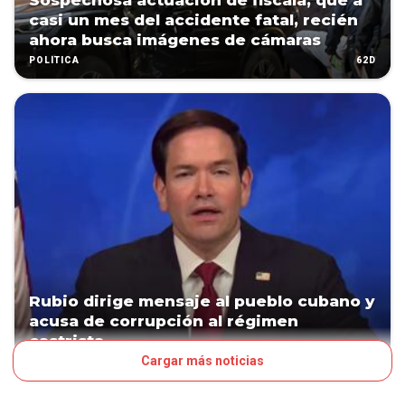
Sospechosa actuación de fiscala, que a
casi un mes del accidente fatal, recién
ahora busca imágenes de cámaras
62D
POLÍTICA
Rubio dirige mensaje al pueblo cubano y
acusa de corrupción al régimen
castrista
Cargar más noticias
77D
MUNDO