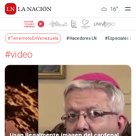
16
°
ESCUCHÁ
TU RADIO
PREFERIDA
#TerremotoEnVenezuela
#Hacedores LN
#Especiales LN
#video
Usan ilegalmente imagen del cardenal