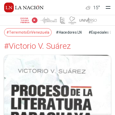
15
°
ESCUCHÁ
TU RADIO
PREFERIDA
#TerremotoEnVenezuela
#Hacedores LN
#Especiales LN
#Victorio V. Suárez