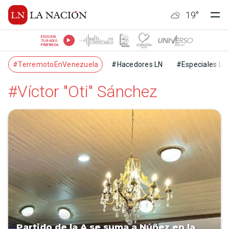
19
°
ESCUCHÁ
TU RADIO
PREFERIDA
#TerremotoEnVenezuela
#Hacedores LN
#Especiales LN
#Víctor "Oti" Sánchez
Partido de la A se suma a Núñez en la