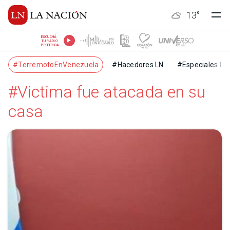
13
°
ESCUCHÁ
TU RADIO
PREFERIDA
#TerremotoEnVenezuela
#Hacedores LN
#Especiales LN
#Victima fue atacada en su
casa