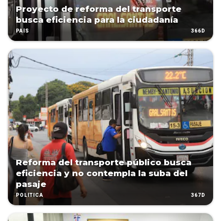
Proyecto de reforma del transporte
busca eficiencia para la ciudadanía
366D
PAÍS
Reforma del transporte público busca
eficiencia y no contempla la suba del
pasaje
367D
POLÍTICA