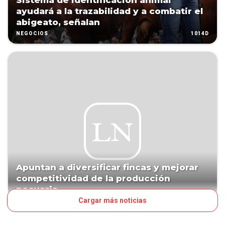
Sistema de identificación animal
ayudará a la trazabilidad y a combatir el
abigeato, señalan
1014D
NEGOCIOS
Apuntan a diversificar fincas y mejorar
competitividad de la producción
pecuaria
Cargar más noticias
1075D
NEGOCIOS