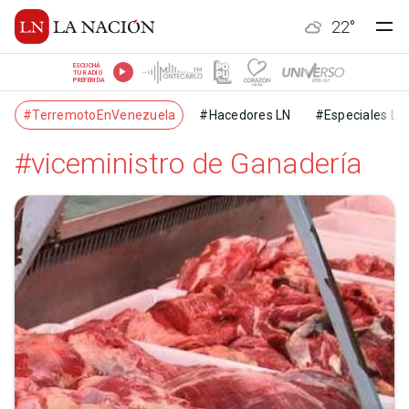
22
°
ESCUCHÁ
TU RADIO
PREFERIDA
#TerremotoEnVenezuela
#Hacedores LN
#Especiales LN
#viceministro de Ganadería