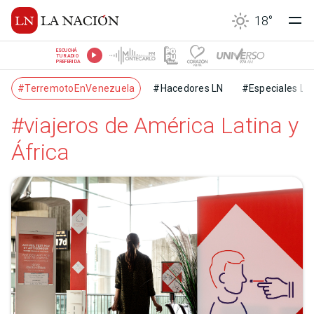
18
°
ESCUCHÁ
TU RADIO
PREFERIDA
#TerremotoEnVenezuela
#Hacedores LN
#Especiales LN
#viajeros de América Latina y
África