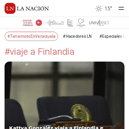
15
°
ESCUCHÁ
TU RADIO
PREFERIDA
#TerremotoEnVenezuela
#Hacedores LN
#Especiales LN
#viaje a Finlandia
Kattya González viaja a Finlandia e