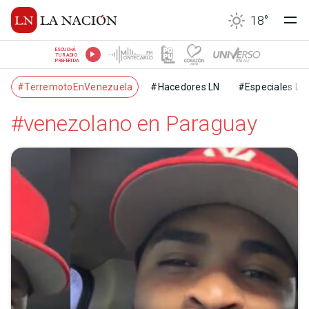
18
°
ESCUCHÁ
TU RADIO
PREFERIDA
#TerremotoEnVenezuela
#Hacedores LN
#Especiales LN
#venezolano en Paraguay