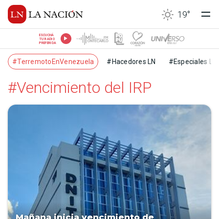
19
°
ESCUCHÁ
TU RADIO
PREFERIDA
#TerremotoEnVenezuela
#Hacedores LN
#Especiales LN
#Vencimiento del IRP
Mañana inicia vencimiento de