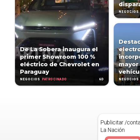
dispar
NEGOCIOS
Destac
De La Sobera inaugura el
electr
primer Showroom 100 %
incorp
eléctrico de Chevrolet en
mayor 
Paraguay
vehícu
PATROCINADO
6D
NEGOCIOS
NEGOCIOS
Publicitar /cont
La Nación