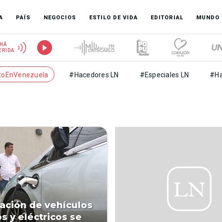
A
PAÍS
NEGOCIOS
ESTILO DE VIDA
EDITORIAL
MUNDO
HÁ
ERIDA
toEnVenezuela
#Hacedores LN
#Especiales LN
#Ha
ación de vehículos
s y eléctricos se