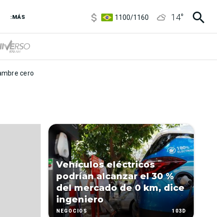
5900
/
5960
14
°
1100
/
1160
:MÁS
3,8
/
4
6850
/
7200
5900
/
5960
mbre cero
Vehículos eléctricos
podrían alcanzar el 30 %
del mercado de 0 km, dice
ingeniero
103D
NEGOCIOS