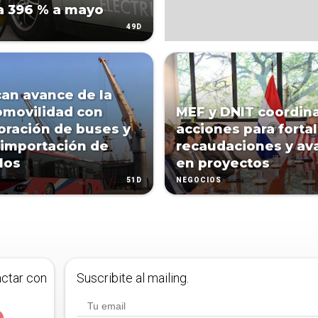
a 396 % a mayo
49D
an avance de la
omovilidad con
MEF y DNIT coordin
oración de buses y
acciones para forta
importación de
recaudaciones y av
los
en proyectos
51D
NEGOCIOS
actar con
Suscribite al mailing.