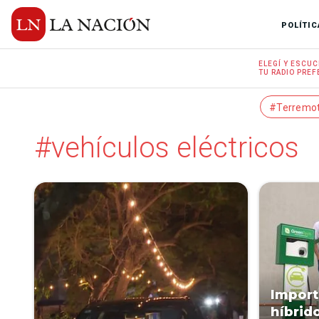
POLÍTIC
ELEGÍ Y
ESCUC
TU RADIO
PREF
#Terremo
#vehículos eléctricos
Import
híbrido