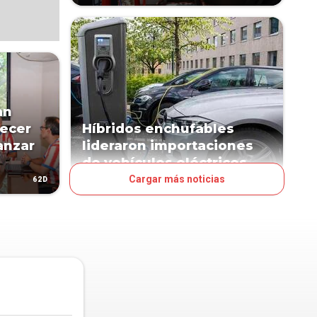
an
lecer
Híbridos enchufables
anzar
lideraron importaciones
de vehículos eléctricos
Cargar más noticias
62D
179D
NEGOCIOS