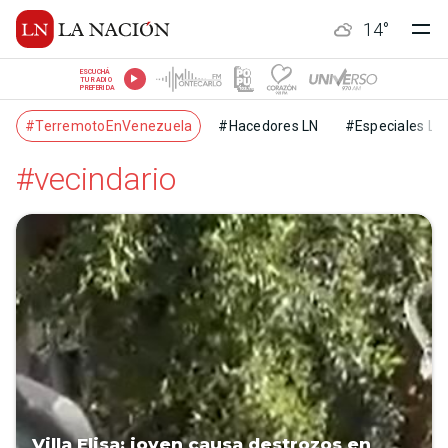
14
°
ESCUCHÁ
TU RADIO
PREFERIDA
#TerremotoEnVenezuela
#Hacedores LN
#Especiales LN
#vecindario
Villa Elisa: joven causa destrozos en