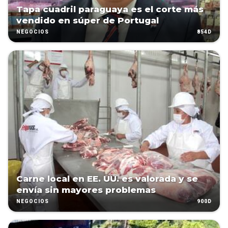
Tapa cuadril paraguaya es el corte más
vendido en súper de Portugal
854D
NEGOCIOS
Carne local en EE. UU. es valorada y se
envía sin mayores problemas
900D
NEGOCIOS