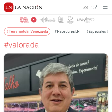
15
°
ESCUCHÁ
TU RADIO
PREFERIDA
#TerremotoEnVenezuela
#Hacedores LN
#Especiales LN
#valorada