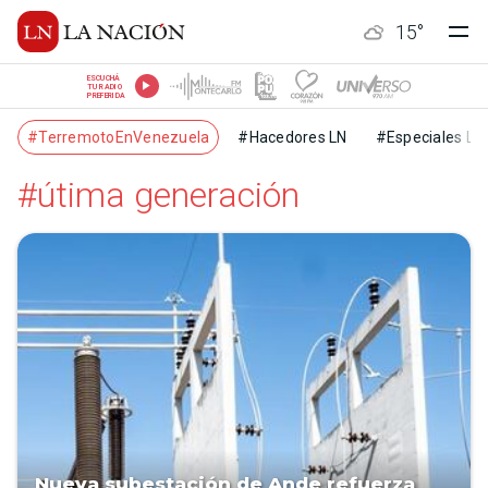
15
°
ESCUCHÁ
TU RADIO
PREFERIDA
#TerremotoEnVenezuela
#Hacedores LN
#Especiales LN
#útima generación
Nueva subestación de Ande refuerza