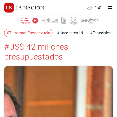
14
°
ESCUCHÁ
TU RADIO
PREFERIDA
#TerremotoEnVenezuela
#Hacedores LN
#Especiales LN
#US$ 42 millones
presupuestados