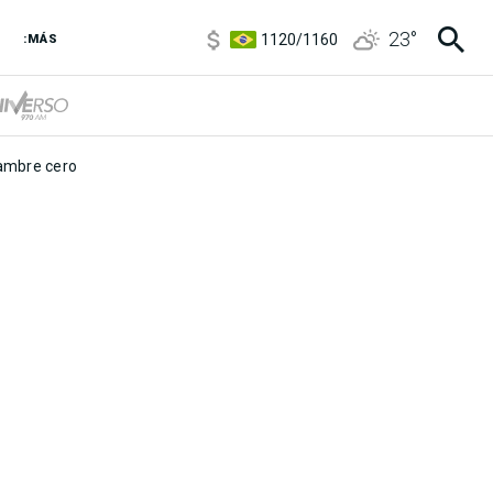
5920
/
5970
23
°
1120
/
1160
:MÁS
3,6
/
3,9
6850
/
7200
5920
/
5970
mbre cero