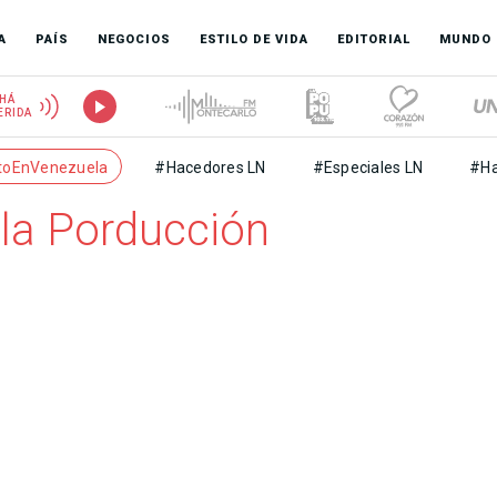
A
PAÍS
NEGOCIOS
ESTILO DE VIDA
EDITORIAL
MUNDO
HÁ
ERIDA
toEnVenezuela
#Hacedores LN
#Especiales LN
#Ha
la Porducción