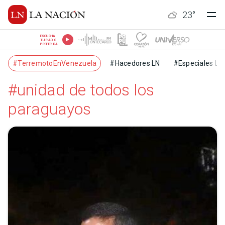
23
°
ESCUCHÁ
TU RADIO
PREFERIDA
#TerremotoEnVenezuela
#Hacedores LN
#Especiales LN
#unidad de todos los
paraguayos