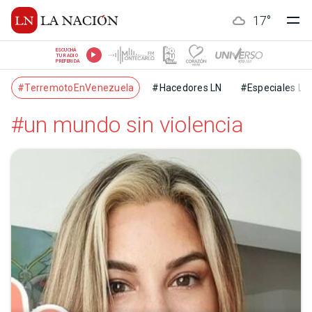
17
°
ESCUCHÁ
TU RADIO
PREFERIDA
#TerremotoEnVenezuela
#Hacedores LN
#Especiales LN
#un mundo sin violencia