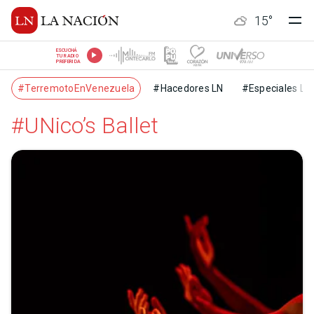
15
°
ESCUCHÁ
TU RADIO
PREFERIDA
#TerremotoEnVenezuela
#Hacedores LN
#Especiales LN
#UNico’s Ballet