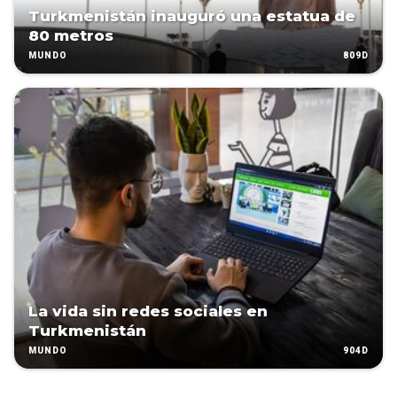
Turkmenistán inauguró una estatua de
80 metros
809D
MUNDO
La vida sin redes sociales en
Turkmenistán
904D
MUNDO