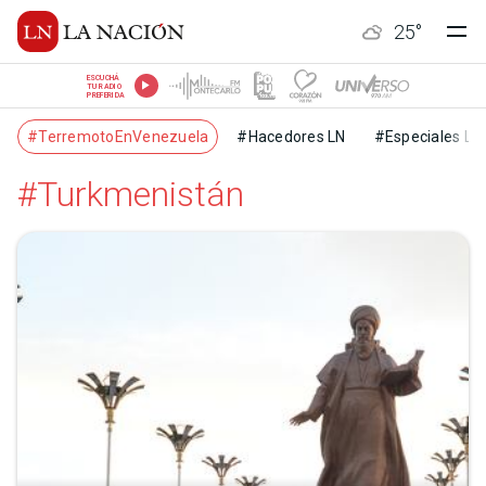
25
°
ESCUCHÁ
TU RADIO
PREFERIDA
#TerremotoEnVenezuela
#Hacedores LN
#Especiales LN
#Turkmenistán