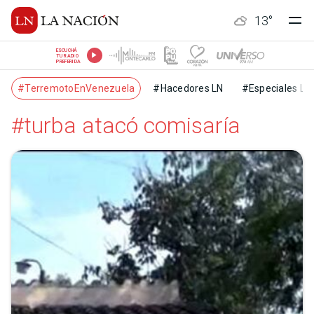
13
°
ESCUCHÁ
TU RADIO
PREFERIDA
#TerremotoEnVenezuela
#Hacedores LN
#Especiales LN
#turba atacó comisaría