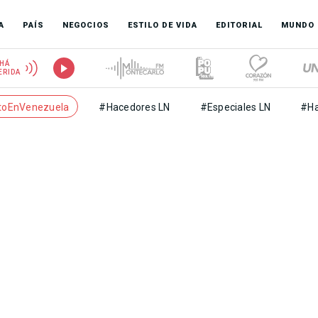
A
PAÍS
NEGOCIOS
ESTILO DE VIDA
EDITORIAL
MUNDO
HÁ
ERIDA
toEnVenezuela
#Hacedores LN
#Especiales LN
#Ha