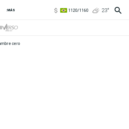
5920
/
5970
23
°
1120
/
1160
:MÁS
3,6
/
3,9
6850
/
7200
5920
/
5970
mbre cero