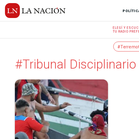
POLÍTIC
ELEGÍ Y
ESCUC
TU RADIO
PREF
#Terremo
#Tribunal Disciplinario