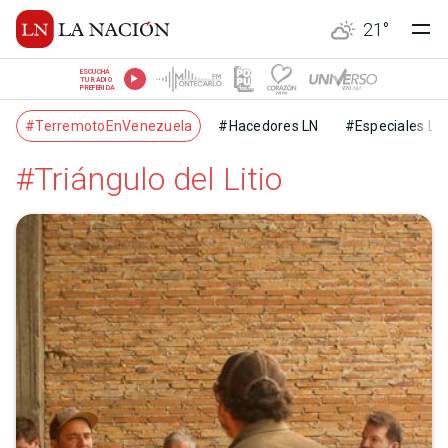
21
°
ESCUCHÁ
TU RADIO
PREFERIDA
#TerremotoEnVenezuela
#Hacedores LN
#Especiales LN
#Triángulo del Litio