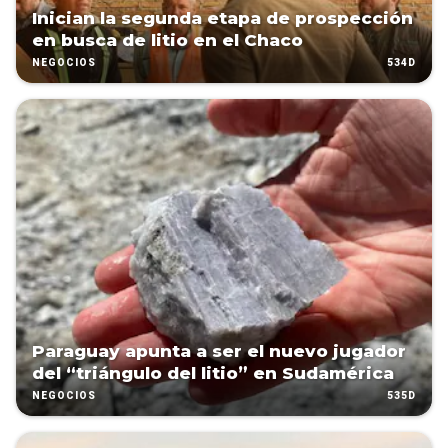
Inician la segunda etapa de prospección
en busca de litio en el Chaco
534D
NEGOCIOS
Paraguay apunta a ser el nuevo jugador
del “triángulo del litio” en Sudamérica
535D
NEGOCIOS