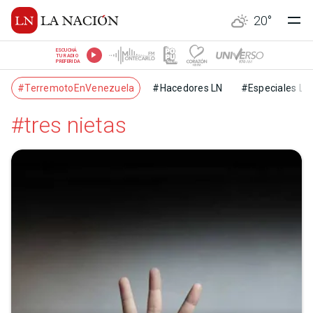
20
°
ESCUCHÁ
TU RADIO
PREFERIDA
#TerremotoEnVenezuela
#Hacedores LN
#Especiales LN
#tres nietas