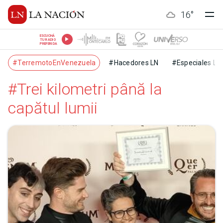
16
°
ESCUCHÁ
TU RADIO
PREFERIDA
#TerremotoEnVenezuela
#Hacedores LN
#Especiales LN
#Trei kilometri până la
capătul lumii