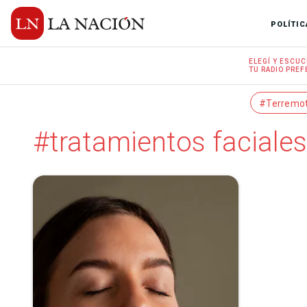
POLÍTIC
ELEGÍ Y
ESCUC
TU RADIO
PREF
#Terremo
#tratamientos faciales