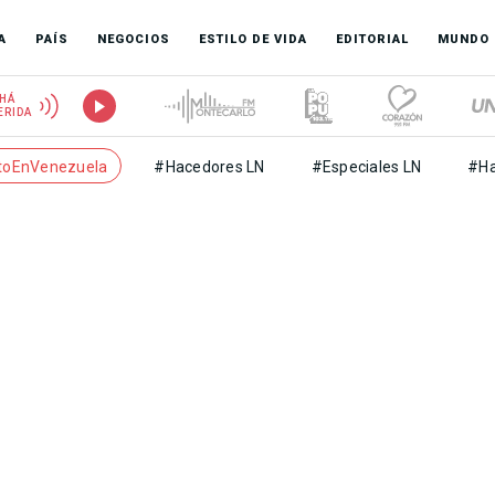
A
PAÍS
NEGOCIOS
ESTILO DE VIDA
EDITORIAL
MUNDO
HÁ
ERIDA
toEnVenezuela
#Hacedores LN
#Especiales LN
#Ha