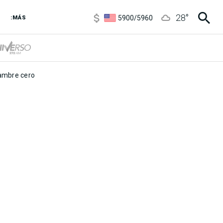
6850
/
7200
28
°
5900
/
5960
:MÁS
1100
/
1160
3,8
/
4
6850
/
7200
5900
/
5960
mbre cero