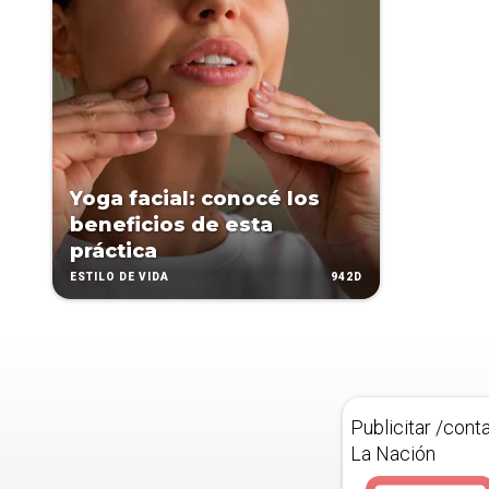
Yoga facial: conocé los
beneficios de esta
práctica
942D
ESTILO DE VIDA
Publicitar /cont
La Nación