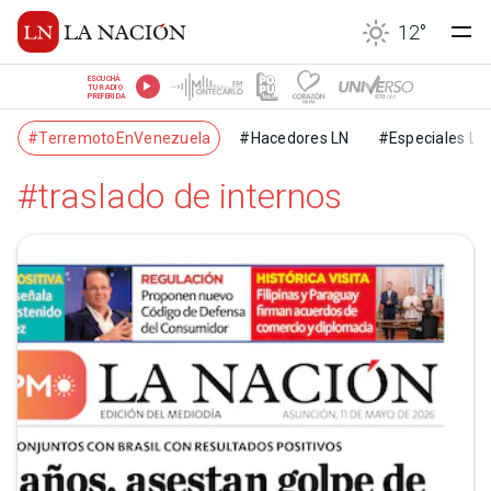
12
°
ESCUCHÁ
TU RADIO
PREFERIDA
#TerremotoEnVenezuela
#Hacedores LN
#Especiales LN
#traslado de internos