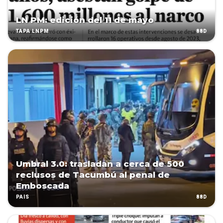
LN PM: edición del 11 de mayo
88D
TAPA LNPM
Umbral 3.0: trasladan a cerca de 500
reclusos de Tacumbú al penal de
Emboscada
88D
PAÍS