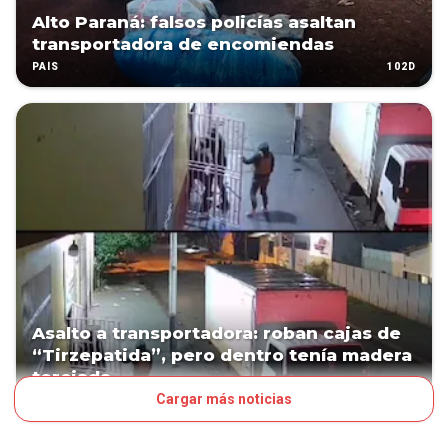
Alto Paraná: falsos policías asaltan
transportadora de encomiendas
102D
PAÍS
Asalto a transportadora: roban cajas de
“Tirzepatida”, pero dentro tenía madera
terciada
Cargar más noticias
191D
PAÍS