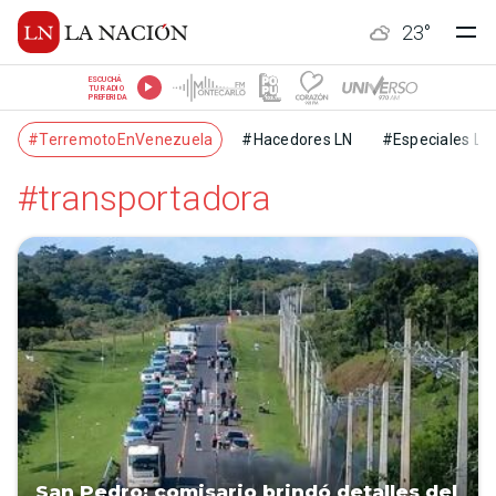
23
°
ESCUCHÁ
TU RADIO
PREFERIDA
#TerremotoEnVenezuela
#Hacedores LN
#Especiales LN
#transportadora
San Pedro: comisario brindó detalles del