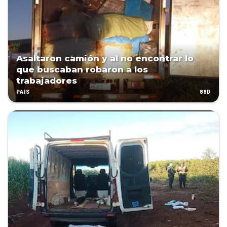
Asaltaron camión y al no encontrar lo
que buscaban robaron a los
trabajadores
88D
PAÍS