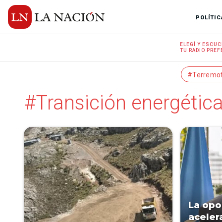
POLÍTIC
ELEGÍ Y
ESCUC
TU RADIO
PREF
#Terremo
#Transición energétic
La opo
acelera