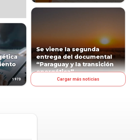
Se viene la segunda
gética
entrega del documental
iento
“Paraguay y la transición
energética”
Cargar más noticias
197D
260D
ESPECTÁCULOS