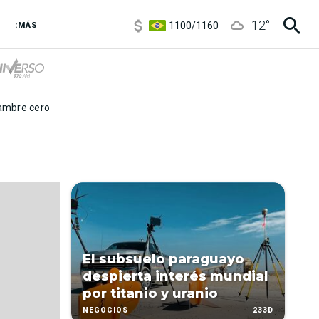
5900
/
5960
12
°
1100
/
1160
:MÁS
3,8
/
4
6850
/
7200
5900
/
5960
mbre cero
El subsuelo paraguayo
despierta interés mundial
por titanio y uranio
233D
NEGOCIOS