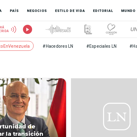
A
PAÍS
NEGOCIOS
ESTILO DE VIDA
EDITORIAL
MUNDO
HÁ
ERIDA
toEnVenezuela
#Hacedores LN
#Especiales LN
#Ha
a
rtunidad de
r la transición