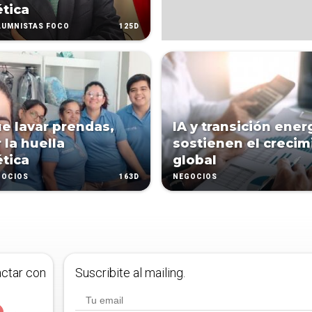
tica
125D
LUMNISTAS FOCO
e lavar prendas,
IA y transición ener
 la huella
sostienen el crecim
tica
global
163D
GOCIOS
NEGOCIOS
actar con
Suscribite al mailing.