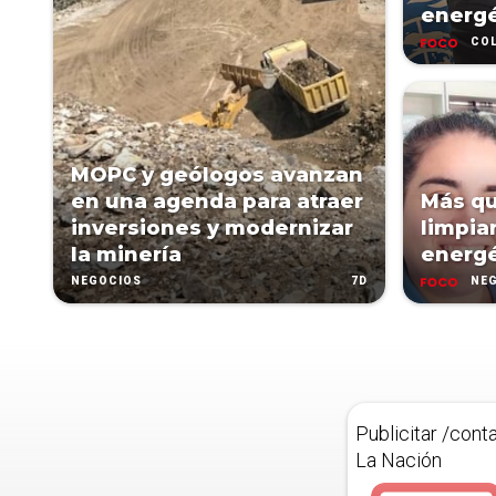
energé
CO
MOPC y geólogos avanzan
en una agenda para atraer
Más qu
inversiones y modernizar
limpiar
la minería
energé
7D
NEGOCIOS
NE
Publicitar /cont
La Nación