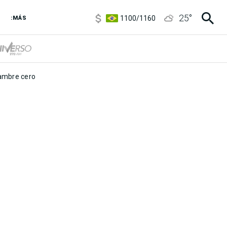
5900
/
5960
25
°
1100
/
1160
:MÁS
3,8
/
4
6850
/
7200
5900
/
5960
mbre cero