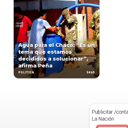
Agua para el Chaco: “Es un
tema que estamos
decididos a solucionar”,
afirma Peña
546D
POLÍTICA
Publicitar /cont
La Nación