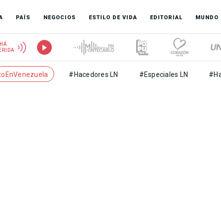
A
PAÍS
NEGOCIOS
ESTILO DE VIDA
EDITORIAL
MUNDO
HÁ
ERIDA
toEnVenezuela
#Hacedores LN
#Especiales LN
#Ha
o