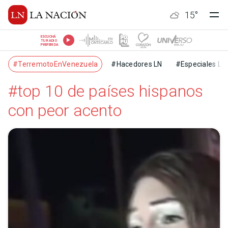
15
°
ESCUCHÁ
TU RADIO
PREFERIDA
#TerremotoEnVenezuela
#Hacedores LN
#Especiales LN
#top 10 de países hispanos
con peor acento