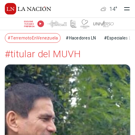
14
°
ESCUCHÁ
TU RADIO
PREFERIDA
#TerremotoEnVenezuela
#Hacedores LN
#Especiales LN
#titular del MUVH