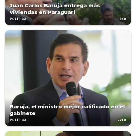
Juan Carlos Baruja entrega más
viviendas en Paraguarí
94D
POLÍTICA
Baruja, el ministro mejor calificado en el
gabinete
221D
POLÍTICA