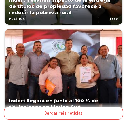
Indert: resaltan impacto de la entrega
de títulos de propiedad favorece a
reducir la pobreza rural
133D
POLÍTICA
Indert llegará en junio al 100 % de
titulaciones en Marina Cué
Cargar más noticias
145D
POLÍTICA