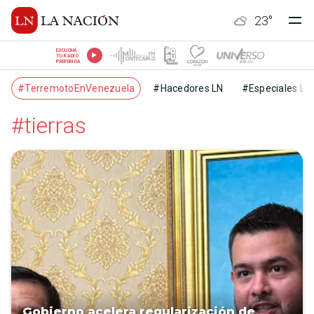
23
°
ESCUCHÁ
TU RADIO
PREFERIDA
#TerremotoEnVenezuela
#Hacedores LN
#Especiales LN
#tierras
Gobierno acelera regularización de