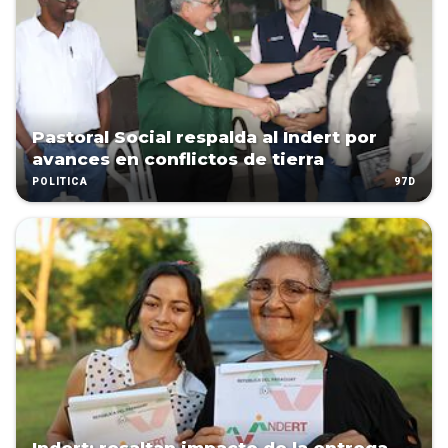
Pastoral Social respalda al Indert por
avances en conflictos de tierra
97D
POLÍTICA