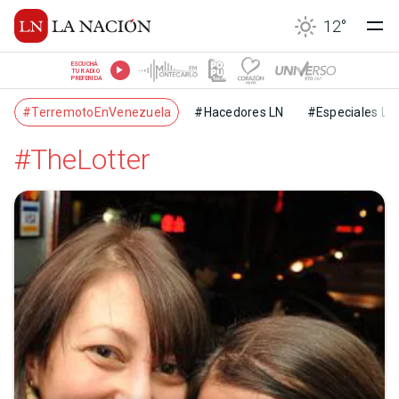
12
°
ESCUCHÁ
TU RADIO
PREFERIDA
#TerremotoEnVenezuela
#Hacedores LN
#Especiales LN
#TheLotter