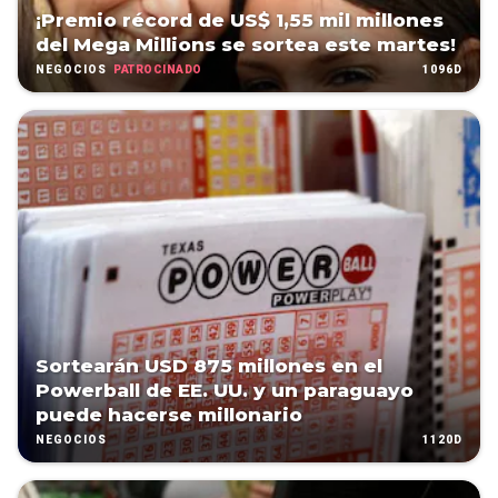
¡Premio récord de US$ 1,55 mil millones
del Mega Millions se sortea este martes!
PATROCINADO
1096D
NEGOCIOS
Sortearán USD 875 millones en el
Powerball de EE. UU. y un paraguayo
puede hacerse millonario
1120D
NEGOCIOS