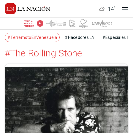
14
°
ESCUCHÁ
TU RADIO
PREFERIDA
#TerremotoEnVenezuela
#Hacedores LN
#Especiales LN
#The Rolling Stone