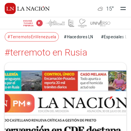
15
°
ESCUCHÁ
TU RADIO
PREFERIDA
#TerremotoEnVenezuela
#Hacedores LN
#Especiales LN
#terremoto en Rusia