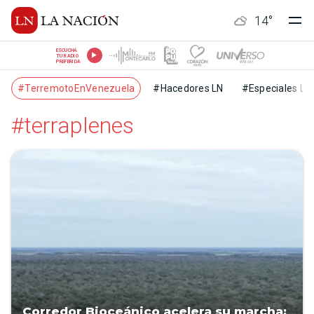
14
°
ESCUCHÁ
TU RADIO
PREFERIDA
#TerremotoEnVenezuela
#Hacedores LN
#Especiales LN
#terraplenes
Corredor Bioceánico acelera su marcha: