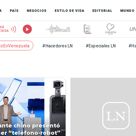
A
PAÍS
NEGOCIOS
ESTILO DE VIDA
EDITORIAL
MUNDO
HÁ
ERIDA
toEnVenezuela
#Hacedores LN
#Especiales LN
#Ha
ante chino presentó
mer “teléfono-robot”