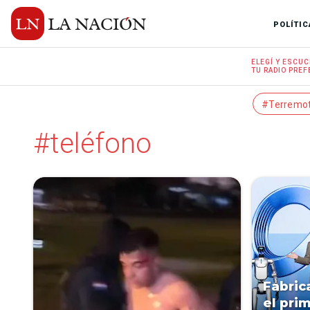
POLÍTIC
ELEGÍ Y
ESCUC
TU RADIO
PREF
#Terremo
#teléfono
Fabric
el pri