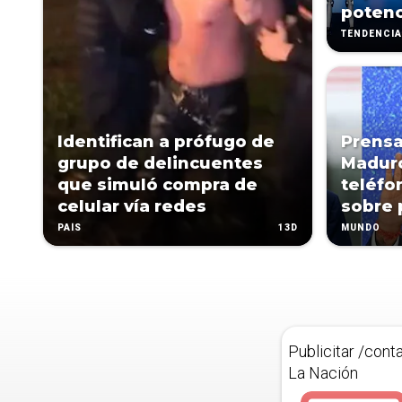
potenc
TENDENCI
Identifican a prófugo de
Prensa
grupo de delincuentes
Maduro
que simuló compra de
teléfo
celular vía redes
sobre 
13D
PAÍS
MUNDO
Publicitar /cont
La Nación