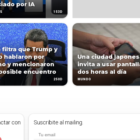
iado por IA
153D
AS
 filtra que Trump y
 hablaron por
Una ciudad japones
no y mencionaron
invita a usar pantal
posible encuentro
dos horas al día
250D
MUNDO
actar con
Suscribite al mailing.