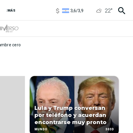
1120
/
1160
22
°
3,6
/
3,9
:MÁS
6850
/
7200
5920
/
5970
mbre cero
Lula y Trump conversan
por teléfono y acuerdan
encontrarse muy pronto
303D
MUNDO