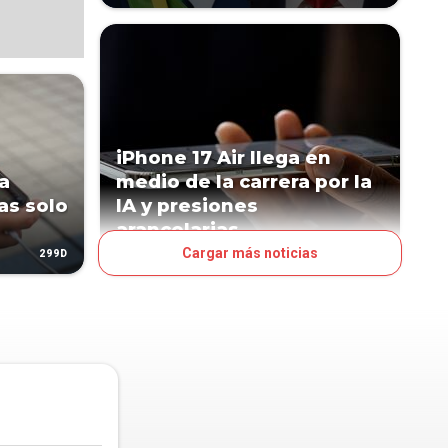
iPhone 17 Air llega en
a
medio de la carrera por la
las solo
IA y presiones
arancelarias
Cargar más noticias
299D
328D
TENDENCIAS