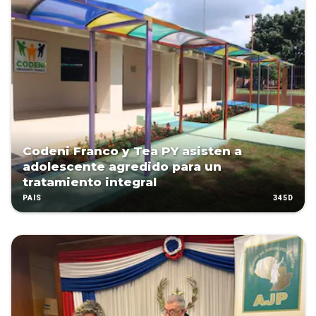
Codeni Franco y Tea PY asisten a
adolescente agredido para un
tratamiento integral
345D
PAÍS