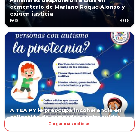
Familiares despidieron a Elías en
cementerio de Mariano Roque Alonso y
exigen justicia
438D
PAÍS
A TEA PY le preocupa incoherencia en
aplicación de campañas contra ruidos
Cargar más noticias
600D
PAÍS