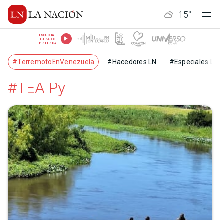
15
°
ESCUCHÁ
TU RADIO
PREFERIDA
#TerremotoEnVenezuela
#Hacedores LN
#Especiales LN
#TEA Py