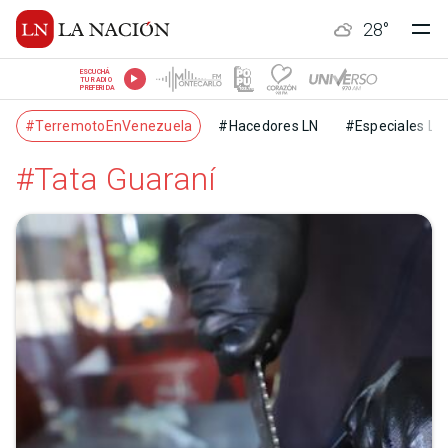
28
°
ESCUCHÁ
TU RADIO
PREFERIDA
#TerremotoEnVenezuela
#Hacedores LN
#Especiales LN
#Tata Guaraní