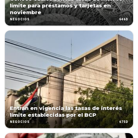
límite para préstamos y tarjetas en
noviembre
646D
NEGOCIOS
Entran en vigencia las tasas de interés
límite establecidas por el BCP
675D
NEGOCIOS