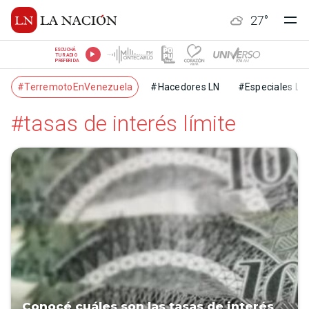
27
°
ESCUCHÁ
TU RADIO
PREFERIDA
#TerremotoEnVenezuela
#Hacedores LN
#Especiales LN
#tasas de interés límite
Conocé cuáles son las tasas de interés